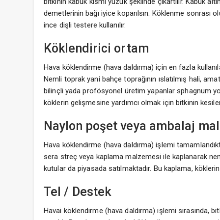
bitkinin kabuk kısmı yüzük şeklinde çıkartılır. Kabuk alt
demetlerinin bağı iyice koparılsın. Köklenme sonrası ol
ince dişli testere kullanılır.
Köklendirici ortam
Hava köklendirme (hava daldırma) için en fazla kullan
Nemli toprak yani bahçe toprağının ıslatılmış hali, amat
bilinçli yada profösyonel üretim yapanlar sphagnum yos
köklerin gelişmesine yardımcı olmak için bitkinin kesilen
Naylon poşet veya ambalaj ma
Hava köklendirme (hava daldırma) işlemi tamamlandıkt
sera streç veya kaplama malzemesi ile kaplanarak nemin
kutular da piyasada satılmaktadır. Bu kaplama, köklerin
Tel / Destek
Havai köklendirme (hava daldırma) işlemi sırasında, bitk