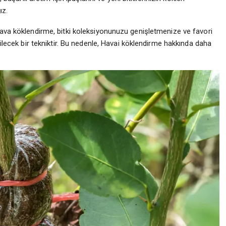
ız.
Hava köklendirme, bitki koleksiyonunuzu genişletmenize ve favori
bilecek bir tekniktir. Bu nedenle, Havai köklendirme hakkında daha