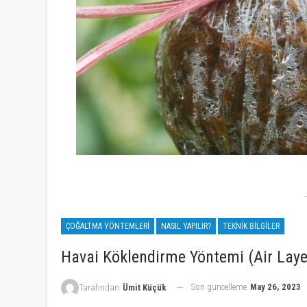
ÇOĞALTMA YÖNTEMLERI
NASIL YAPILIR?
TEKNIK BILGILER
Havai Köklendirme Yöntemi (Air Laye
Son güncelleme
May 26, 2023
Tarafından
Ümit Küçük