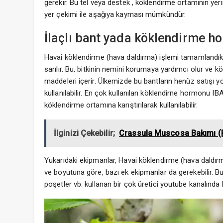
gerekir. Bu tel veya destek , köklendirme ortamının yer
yer çekimi ile aşağıya kayması mümkündür.
İlaçlı bant yada köklendirme h
Havai köklendirme (hava daldırma) işlemi tamamlandıkt
sarılır. Bu, bitkinin nemini korumaya yardımcı olur ve 
maddeleri içerir. Ülkemizde bu bantların henüz satışı 
kullanılabilir. En çok kullanılan köklendirne hormonu IB
köklendirme ortamına karıştırılarak kullanılabilir.
İlginizi Çekebilir;
Crassula Muscosa Bakımı (
Yukarıdaki ekipmanlar, Havai köklendirme (hava daldırma
ve boyutuna göre, bazı ek ekipmanlar da gerekebilir. Bunun
poşetler vb. kullanan bir çok üretici youtube kanalında