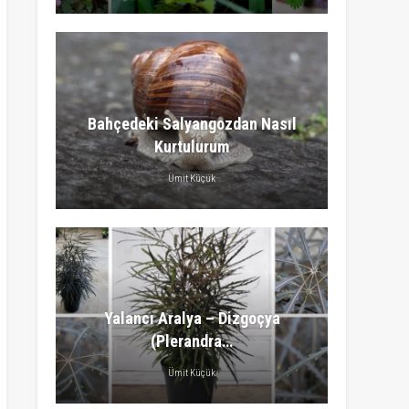
Bahçedeki Salyangozdan Nasıl
Kurtulurum
Ümit Küçük
Yalancı Aralya – Dizgoçya
(Plerandra…
Ümit Küçük