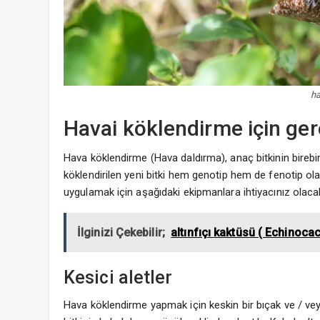
ha
Havai köklendirme için ge
Hava köklendirme (Hava daldırma), anaç bitkinin birebi
köklendirilen yeni bitki hem genotip hem de fenotip ola
uygulamak için aşağıdaki ekipmanlara ihtiyacınız olacak
İlginizi Çekebilir;
altınfıçı kaktüsü ( Echinocac
Kesici aletler
Hava köklendirme yapmak için keskin bir bıçak ve / vey