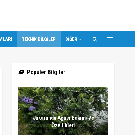
DALARI
TEKNIK BILGILER
DIĞER
Popüler Bilgiler
Jakaranda Ağacı Bakımı Ve
Özellikleri