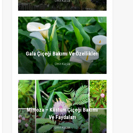
Ümit Küçük
Gala Çiçeği Bakımı Ve Özellikleri
Ümit Küçük
Mimoza – Küstüm Çiçeği Bakımı
Ve Faydaları
Ümit Küçük