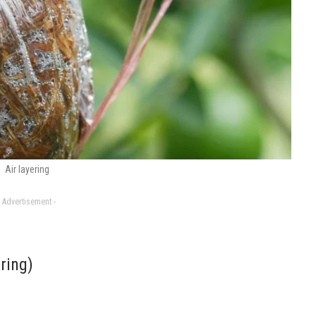
Air layering
- Advertisement -
ring)