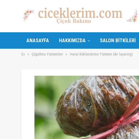
ANASAYFA
HAKKIMIZDA
SALON BITKILERI
Ev
Çoğaltma Yöntemleri
Havai Köklendirme Yöntemi (Air layering)