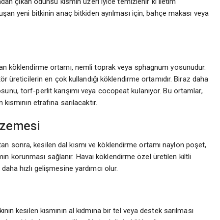
ından çıkan odunsu kısmın üzeri iyice temizlenir ki iletim
uşan yeni bitkinin anaç bitkiden ayrılması için, bahçe makası veya
ılan köklendirme ortamı, nemli toprak veya sphagnum yosunudur.
ör üreticilerin en çok kullandığı köklendirme ortamıdır. Biraz daha
unu, torf-perlit karışımı veya cocopeat kulanıyor. Bu ortamlar,
 kısmının etrafına sarılacaktır.
lzemesi
an sonra, kesilen dal kısmı ve köklendirme ortamı naylon poşet,
 korunması sağlanır. Havai köklendirme özel üretilen kiltli
 daha hızlı gelişmesine yardımcı olur.
inin kesilen kısmının al kıdmına bir tel veya destek sarılması