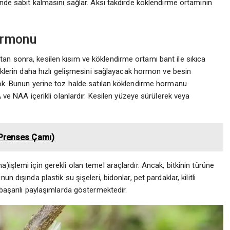
inde sabit kalmasını sağlar. Aksi takdirde köklendirme ortamının
ormonu
an sonra, kesilen kısım ve köklendirme ortamı bant ile sıkıca
köklerin daha hızlı gelişmesini sağlayacak hormon ve besin
yok. Bunun yerine toz halde satılan köklendirme hormanu
A ve NAA içerikli olanlardır. Kesilen yüzeye sürülerek veya
Prenses Çamı)
)işlemi için gerekli olan temel araçlardır. Ancak, bitkinin türüne
 dışında plastik su şişeleri, bidonlar, pet pardaklar, kilitli
 başarılı paylaşımlarda göstermektedir.