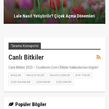
Lale Nasıl Yetiştirilir? Çiçek Açma Dönemleri
Tarama Kategorisi
Canlı Bitkiler
Canlı Bitkiler 2023 – Ciceklerim.Com | Bitkiler hakkında tüm bilgiler!
AĞAÇLAR
BAHÇE BITKILERI
BALKON ÇIÇEKLERI
BITKI TÜRLERI
ÇIÇEK ANLAMLARI
ÇIÇEK BAKIMI
ÇIÇEK İSIMLERI
Popüler Bilgiler