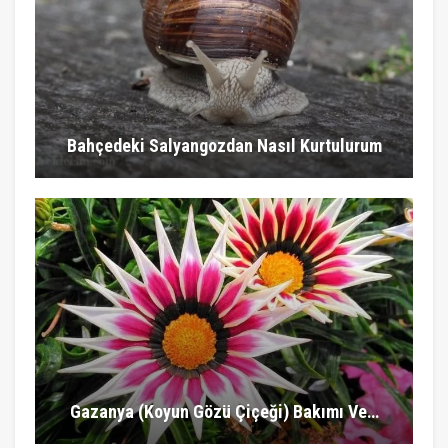
Bahçedeki Salyangozdan Nasıl Kurtulurum
Gazanya (Koyun Gözü Çiçeği) Bakımı Ve…