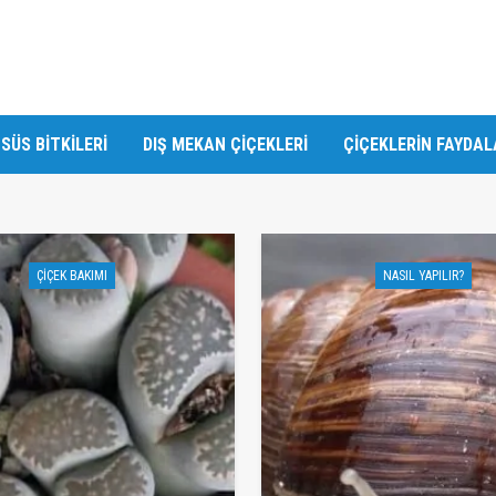
SÜS BITKILERI
DIŞ MEKAN ÇIÇEKLERI
ÇIÇEKLERIN FAYDAL
ÇIÇEK BAKIMI
NASIL YAPILIR?