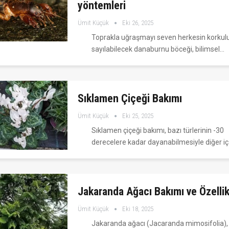
yöntemleri
Ümit Küçük
Eki 26, 2025
Toprakla uğraşmayı seven herkesin korkulu
sayılabilecek danaburnu böceği, bilimsel…
Sıklamen Çiçeği Bakımı
Ümit Küçük
Eki 25, 2025
Sıklamen çiçeği bakımı, bazı türlerinin -30
derecelere kadar dayanabilmesiyle diğer i
Jakaranda Ağacı Bakımı ve Özellik
Ümit Küçük
Eki 18, 2025
Jakaranda ağacı (Jacaranda mimosifolia)