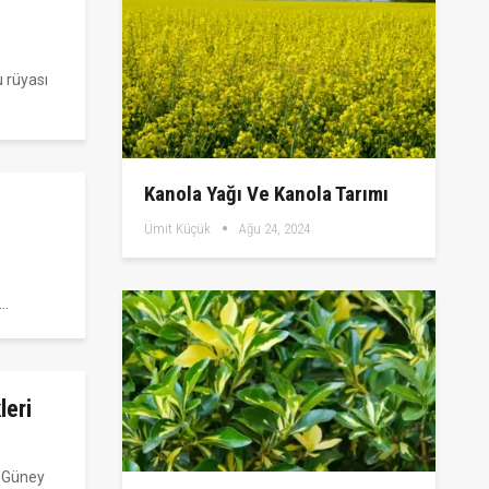
 rüyası
Kanola Yağı Ve Kanola Tarımı
Ümit Küçük
Ağu 24, 2024
ç…
leri
, Güney