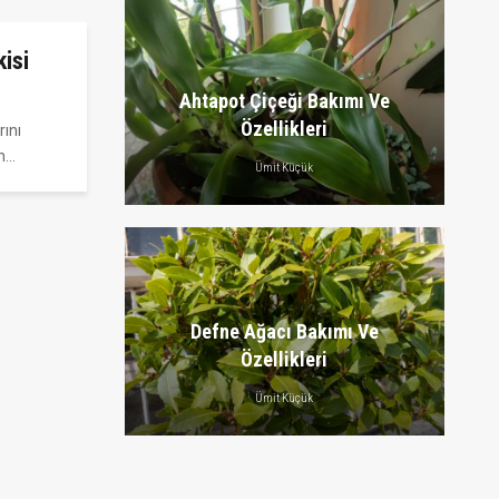
kisi
Ahtapot Çiçeği Bakımı Ve
Özellikleri
rını
an…
Ümit Küçük
Defne Ağacı Bakımı Ve
Özellikleri
Ümit Küçük