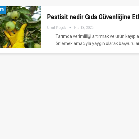
LER
Pestisit nedir Gıda Güvenliğine Et
Ümit Küçük
Nis 13, 2025
Tarımda verimliliği artırmak ve ürün kayıpla
önlemek amacıyla yaygın olarak başvurul