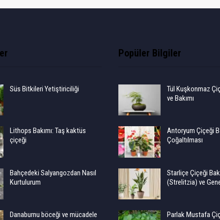
ler
Popüler Bilgiler
Süs Bitkileri Yetiştiriciliği
Tül Kuşkonmaz Çiçe
ve Bakımı
Lithops Bakımı: Taş kaktüs
Antoryum Çiçeği B
çiçeği
Çoğaltılması
Bahçedeki Salyangozdan Nasıl
Starliçe Çiçeği Bak
Kurtulurum
(Strelitzia) ve Gene
Danaburnu böceği ve mücadele
Parlak Mustafa Çiç