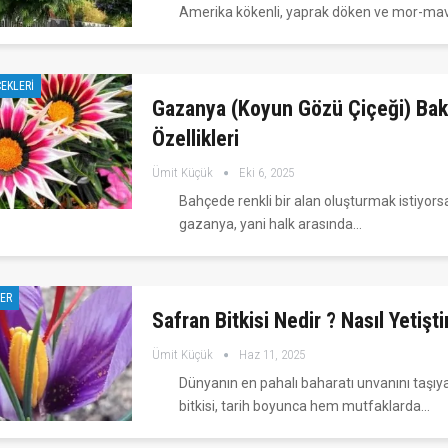
Amerika kökenli, yaprak döken ve mor-ma
ÇEKLERI
Gazanya (Koyun Gözü Çiçeği) Bak
Özellikleri
Ümit Küçük
Eki 6, 2025
Bahçede renkli bir alan oluşturmak istiyors
gazanya, yani halk arasında…
LER
Safran Bitkisi Nedir ? Nasıl Yetiştir
Ümit Küçük
Haz 11, 2025
Dünyanın en pahalı baharatı unvanını taşıy
bitkisi, tarih boyunca hem mutfaklarda…