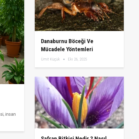
Danaburnu Böceği Ve
Mücadele Yöntemleri
Ümit Küçük
Eki 26, 2025
si, insan
Safran Bitkisi Nedir ? Nasıl