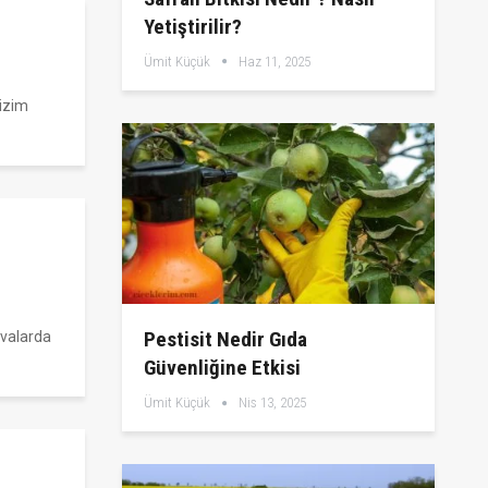
Yetiştirilir?
Ümit Küçük
Haz 11, 2025
bizim
Pestisit Nedir Gıda
avalarda
Güvenliğine Etkisi
Ümit Küçük
Nis 13, 2025