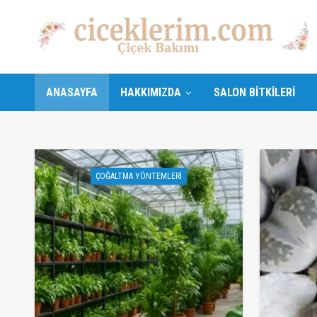
ANASAYFA
HAKKIMIZDA
SALON BITKILERI
ÇOĞALTMA YÖNTEMLERI