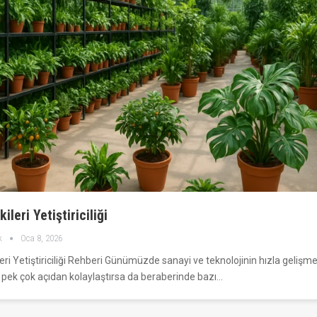
kileri Yetiştiriciliği
k
Oca 8, 2026
leri Yetiştiriciliği Rehberi Günümüzde sanayi ve teknolojinin hızla gelişme
 pek çok açıdan kolaylaştırsa da beraberinde bazı…