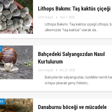
Lithops Bakımı: Taş kaktüs çiçeği
Ümit Küçük
Oca 7, 2026
Lithops Bakımı: Taş kaktüs çiçeği Lithops, 
ülkemizde “taş kaktüs” olarak da…
?
Bahçedeki Salyangozdan Nasıl
Kurtulurum
Ümit Küçük
Eki 27, 2025
Bahçelerde salyangozlar, özellikle nemli h
ortaya çıkarak genç fideleri,…
LER
Danaburnu böceği ve mücadele