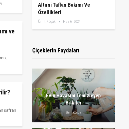
vi…
Altuni Taflan Bakımı Ve
Özellikleri
Ümit Küçük
Haz 6, 2024
ımı ve
Çiçeklerin Faydaları
anız,
ilir?
Evin Havasını Temizleyen
Bitkiler
an safran
Ümit Küçük