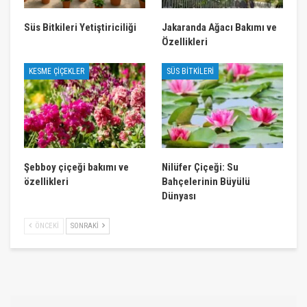
Süs Bitkileri Yetiştiriciliği
Jakaranda Ağacı Bakımı ve
Özellikleri
KESME ÇIÇEKLER
SÜS BITKILERI
Şebboy çiçeği bakımı ve
Nilüfer Çiçeği: Su
özellikleri
Bahçelerinin Büyülü
Dünyası
ÖNCEKI
SONRAKI