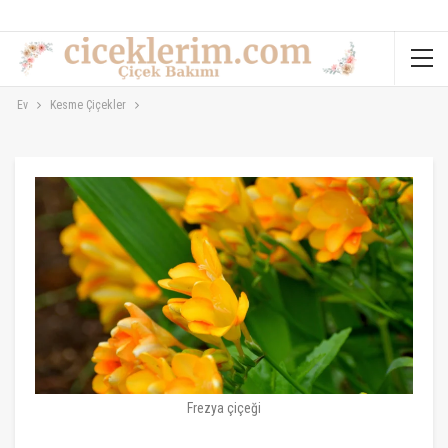
Ev
Kesme Çiçekler
Frezya çiçeği