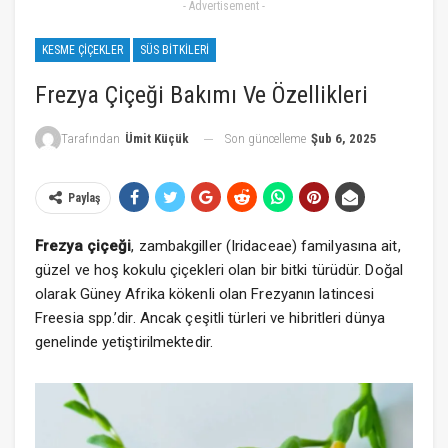
- Advertisement -
KESME ÇIÇEKLER
SÜS BITKILERI
Frezya Çiçeği Bakımı Ve Özellikleri
Son güncelleme
Şub 6, 2025
Tarafından
Ümit Küçük
Paylaş
Frezya çiçeği
, zambakgiller (Iridaceae) familyasına ait,
güzel ve hoş kokulu çiçekleri olan bir bitki türüdür. Doğal
olarak Güney Afrika kökenli olan Frezyanın latincesi
Freesia spp.’dir. Ancak çeşitli türleri ve hibritleri dünya
genelinde yetiştirilmektedir.