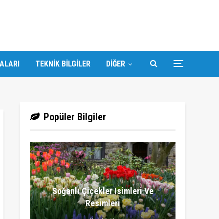
DALARI
TEKNIK BILGILER
DIĞER
Popüler Bilgiler
Soğanlı Çiçekler Isimleri Ve
Resimleri