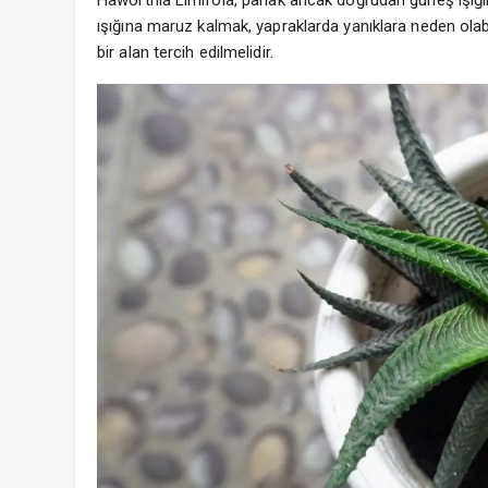
Haworthia Limifola, parlak ancak doğrudan güneş ışığın
ışığına maruz kalmak, yapraklarda yanıklara neden olabi
bir alan tercih edilmelidir.