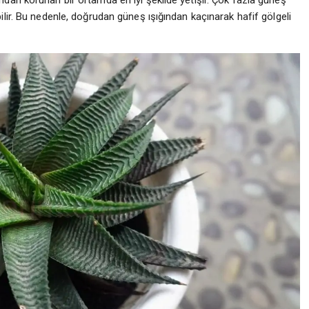
dan korunan bir ortamda en iyi şekilde yetişir. Çok fazla güneş
lir. Bu nedenle, doğrudan güneş ışığından kaçınarak hafif gölgeli