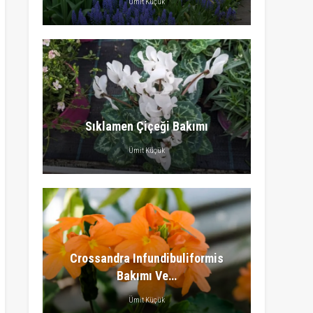
Ümit Küçük
Sıklamen Çiçeği Bakımı
Ümit Küçük
Crossandra Infundibuliformis
Bakımı Ve…
Ümit Küçük