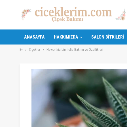
ANASAYFA
HAKKIMIZDA
SALON BITKILERI
Ev
Çiçekler
Haworthia Limifolia Bakımı ve Özellikleri