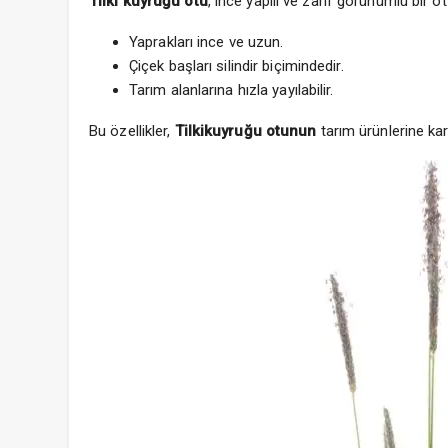
Tilki kuyruğu otu
, ince yapılı ve zarif görünümlü bir ot 
Yaprakları ince ve uzun.
Çiçek başları silindir biçimindedir.
Tarım alanlarına hızla yayılabilir.
Bu özellikler,
Tilkikuyruğu otunun
tarım ürünlerine kar