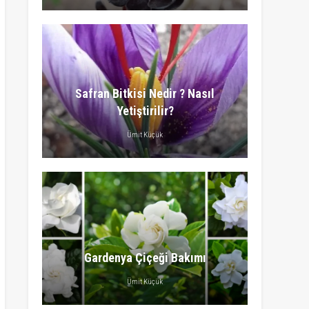
Safran Bitkisi Nedir ? Nasıl
Yetiştirilir?
Ümit Küçük
Gardenya Çiçeği Bakımı
Ümit Küçük