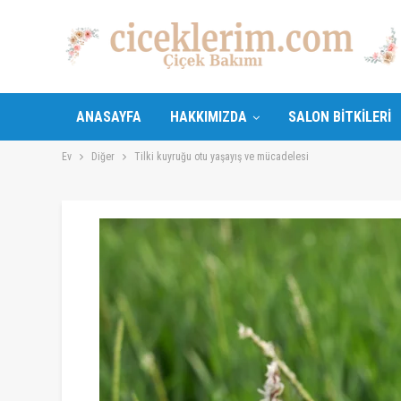
ANASAYFA
HAKKIMIZDA
SALON BITKILERI
Ev
Diğer
Tilki kuyruğu otu yaşayış ve mücadelesi