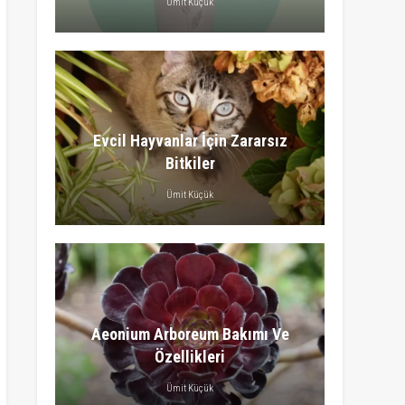
Ümit Küçük
Evcil Hayvanlar İçin Zararsız
Bitkiler
Ümit Küçük
Aeonium Arboreum Bakımı Ve
Özellikleri
Ümit Küçük