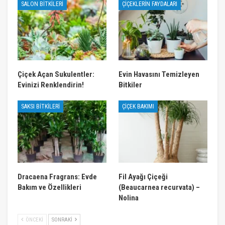
SALON BITKILERI
ÇIÇEKLERIN FAYDALARI
Çiçek Açan Sukulentler:
Evin Havasını Temizleyen
Evinizi Renklendirin!
Bitkiler
SAKSI BITKILERI
ÇIÇEK BAKIMI
Dracaena Fragrans: Evde
Fil Ayağı Çiçeği
Bakım ve Özellikleri
(Beaucarnea recurvata) –
Nolina
ÖNCEKI
SONRAKI