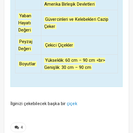
Amerika Birleşik Devletleri
Yaban
Güvercinleri ve Kelebekleri Cazip
Hayatı
Çeker
Değeri
Peyzaj
Çekici Çiçekler
Değeri
Yükseklik: 60 cm – 90 cm <br>
Boyutlar
Genişlik: 30 cm – 90 cm
İlginizi çekebilecek başka bir
çiçek
4