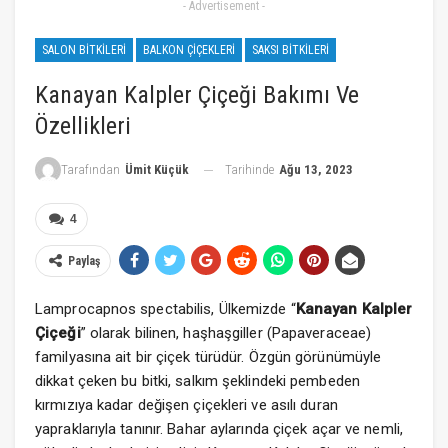
- Advertisement -
SALON BITKILERI
BALKON ÇIÇEKLERI
SAKSI BITKILERI
Kanayan Kalpler Çiçeği Bakımı Ve
Özellikleri
Tarihinde
Ağu 13, 2023
Tarafından
Ümit Küçük
4
Paylaş
Lamprocapnos spectabilis, Ülkemizde “
Kanayan Kalpler
Çiçeği
” olarak bilinen, haşhaşgiller (Papaveraceae)
familyasına ait bir çiçek türüdür. Özgün görünümüyle
dikkat çeken bu bitki, salkım şeklindeki pembeden
kırmızıya kadar değişen çiçekleri ve asılı duran
yapraklarıyla tanınır. Bahar aylarında çiçek açar ve nemli,