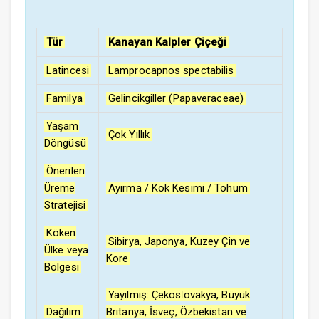
Tür
Kanayan Kalpler Çiçeği
Latincesi
Lamprocapnos spectabilis
Familya
Gelincikgiller (Papaveraceae)
Yaşam
Çok Yıllık
Döngüsü
Önerilen
Üreme
Ayırma / Kök Kesimi / Tohum
Stratejisi
Köken
Sibirya, Japonya, Kuzey Çin ve
Ülke veya
Kore
Bölgesi
Yayılmış: Çekoslovakya, Büyük
Dağılım
Britanya, İsveç, Özbekistan ve