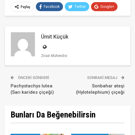
Facebook
Twitter
Google+
Paylaş
ReddIt
WhatsApp
Pinterest
E-posta
Ümit Küçük
Ziraat Mühendisi
ÖNCEKI GÖNDERI
SONRAKI MESAJ
Pachystachys lutea
Sonbahar ateşi
(Sarı karides çiçeği)
(Hylotelephium) çiçeği
Bunları Da Beğenebilirsin