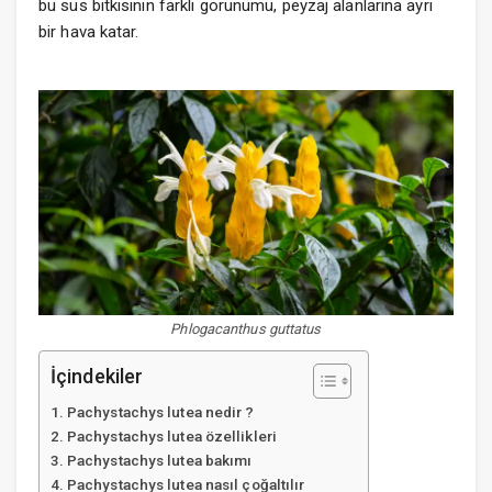
bu süs bitkisinin farklı görünümü, peyzaj alanlarına ayrı
bir hava katar.
Phlogacanthus guttatus
İçindekiler
Pachystachys lutea nedir ?
Pachystachys lutea özellikleri
Pachystachys lutea bakımı
Pachystachys lutea nasıl çoğaltılır