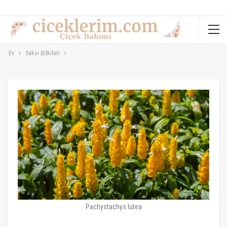
Ev
Saksı Bitkileri
Pachystachys lutea