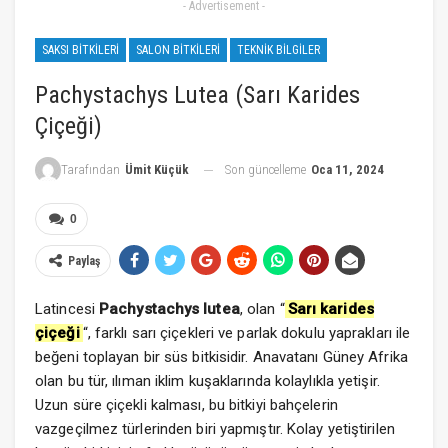
- Advertisement -
SAKSI BITKILERI
SALON BITKILERI
TEKNIK BILGILER
Pachystachys Lutea (Sarı Karides
Çiçeği)
Son güncelleme
Oca 11, 2024
Tarafından
Ümit Küçük
0
Paylaş
Latincesi
Pachystachys lutea
, olan “
Sarı karides
çiçeği
“, farklı sarı çiçekleri ve parlak dokulu yaprakları ile
beğeni toplayan bir süs bitkisidir. Anavatanı Güney Afrika
olan bu tür, ılıman iklim kuşaklarında kolaylıkla yetişir.
Uzun süre çiçekli kalması, bu bitkiyi bahçelerin
vazgeçilmez türlerinden biri yapmıştır. Kolay yetiştirilen