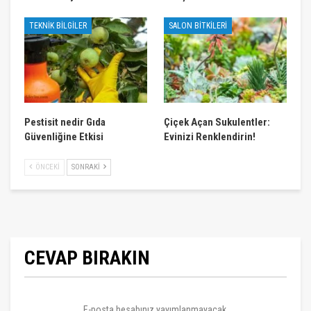
TEKNIK BILGILER
SALON BITKILERI
Pestisit nedir Gıda
Çiçek Açan Sukulentler:
Güvenliğine Etkisi
Evinizi Renklendirin!
ÖNCEKI
SONRAKI
CEVAP BIRAKIN
E-posta hesabınız yayımlanmayacak.