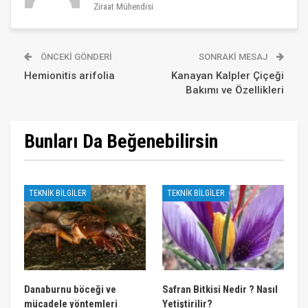
Ziraat Mühendisi
ÖNCEKI GÖNDERI
SONRAKI MESAJ
Hemionitis arifolia
Kanayan Kalpler Çiçeği
Bakımı ve Özellikleri
Bunları Da Beğenebilirsin
TEKNIK BILGILER
TEKNIK BILGILER
Danaburnu böceği ve
Safran Bitkisi Nedir ? Nasıl
mücadele yöntemleri
Yetiştirilir?