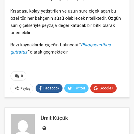
Kısacası, kolay yetiştirilen ve uzun süre çiçek açan bu
özel tür, her bahçenin süsü olabilecek niteliktedir. Özgün
sarı çiçekleriyle peyzaja değer katacak bir bitki olarak
önerilebilir.
Bazı kaynaklarda çiçeğin Latincesi “
Phlogacanthus
guttatus
”
olarak geçmektedir.
0
Facebook
Twitter
Google+
Paylaş
ReddIt
WhatsApp
Pinterest
E-posta
Ümit Küçük