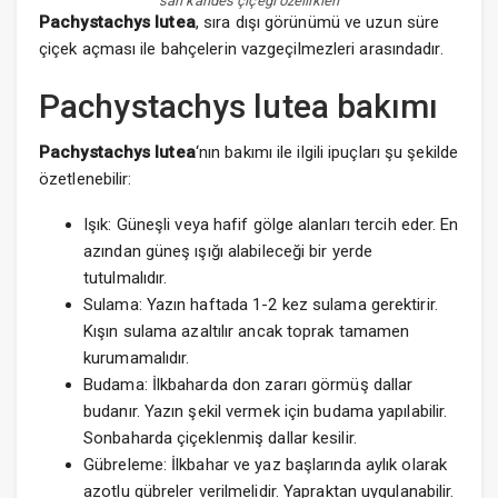
sarı karides çiçeği özellikleri
Pachystachys lutea
, sıra dışı görünümü ve uzun süre
çiçek açması ile bahçelerin vazgeçilmezleri arasındadır.
Pachystachys lutea bakımı
Pachystachys lutea
‘nın bakımı ile ilgili ipuçları şu şekilde
özetlenebilir:
Işık: Güneşli veya hafif gölge alanları tercih eder. En
azından güneş ışığı alabileceği bir yerde
tutulmalıdır.
Sulama: Yazın haftada 1-2 kez sulama gerektirir.
Kışın sulama azaltılır ancak toprak tamamen
kurumamalıdır.
Budama: İlkbaharda don zararı görmüş dallar
budanır. Yazın şekil vermek için budama yapılabilir.
Sonbaharda çiçeklenmiş dallar kesilir.
Gübreleme: İlkbahar ve yaz başlarında aylık olarak
azotlu gübreler verilmelidir. Yapraktan uygulanabilir.