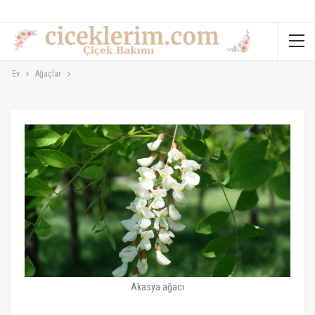
Ev
Ağaçlar
Akasya ağacı