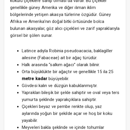
kokulu çiçeklere sahip olması da vardır. Bu çiçekler
genellikle güney Amerika ve diğer ılıman iklim
bölgelerinde yetişen akasya türlerine özgüdür. Güney
Afrika ve Amerika’nın doğal bitki örtüsünde bolca
bulunan akasyalar, göz alıcı çiçekleri ve zarif yapraklarıyla
görsel bir şölen sunar.
Latince adıyla Robinia pseudoacacia, baklagiller
ailesine (Fabaceae) ait bir ağaç türüdür.
Halk arasında “salkım ağacı” olarak bilinir.
Orta büyüklükte bir ağaçtır ve genellikle 15 ila 25
metre kadar
büyüyebilir.
Gövdesi kalın ve düzgün kabuklanmıştır.
Yaprakları bileşik bir şekle sahiptir ve oval veya ters
yumurta şeklinde yaprakçıklara sahiptir.
Çiçekleri beyaz ve pembe renkte olup, yaz
aylarında yoğun bir şekilde açar ve hoş bir koku
yayabilir.
Meyveleri bakla şeklinde ve içinde tohumlar