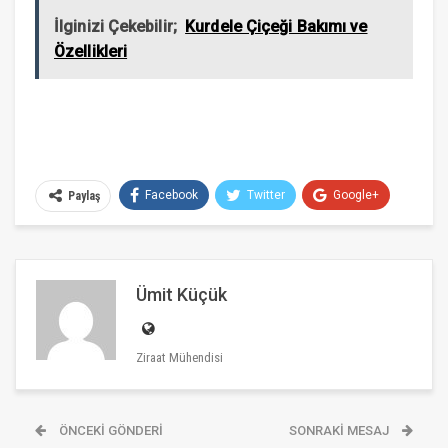
İlginizi Çekebilir;
Kurdele Çiçeği Bakımı ve
Özellikleri
Facebook
Twitter
Google+
Paylaş
ReddIt
WhatsApp
Pinterest
E-posta
Ümit Küçük
Ziraat Mühendisi
ÖNCEKI GÖNDERI
SONRAKI MESAJ