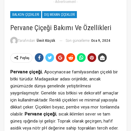
- Advertisement -
BALKON ÇIÇEKLERI
DIŞ MEKAN ÇIÇEKLERI
Pervane Çiçeği Bakımı Ve Özellikleri
Son güncelleme
Oca 9, 2024
Tarafından
Ümit Küçük
Paylaş
Pervane çiçeği
, Apocynaceae familyasından çiçekli bir
bitki türüdür. Madagaskar adası orijinlidir, ancak
günümüzde dünya genelinde yetiştirilmesi
yaygınlaşmıştır. Genelde süs bitkisi ve dekoratif amaçlar
için kullanılmaktadır. Renkli çiçekleri ve minimal yapısıyla
dikkat çeker. Çiçekleri beyaz, pembe veya mor tonlarında
olabilir.
Pervane çiçeği
, sıcak iklimleri sever ve tam
güneş ışığında iyi gelişir. Toprak olarak geçirgen, hafif
asidik veya nötr pH değerine sahip toprakları tercih eder.