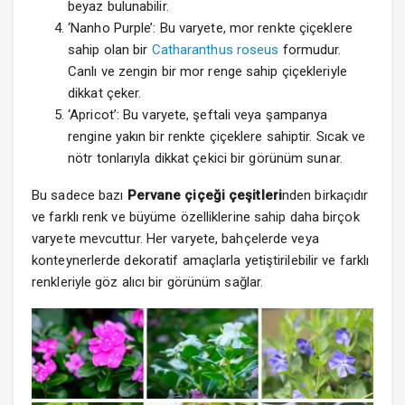
beyaz bulunabilir.
‘Nanho Purple’: Bu varyete, mor renkte çiçeklere
sahip olan bir
Catharanthus roseus
formudur.
Canlı ve zengin bir mor renge sahip çiçekleriyle
dikkat çeker.
‘Apricot’: Bu varyete, şeftali veya şampanya
rengine yakın bir renkte çiçeklere sahiptir. Sıcak ve
nötr tonlarıyla dikkat çekici bir görünüm sunar.
Bu sadece bazı
Pervane çiçeği
çeşitleri
nden birkaçıdır
ve farklı renk ve büyüme özelliklerine sahip daha birçok
varyete mevcuttur. Her varyete, bahçelerde veya
konteynerlerde dekoratif amaçlarla yetiştirilebilir ve farklı
renkleriyle göz alıcı bir görünüm sağlar.