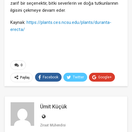
zarif bir seçenektir, bitki severlerin ve doğa tutkunlarının
ilgisini çekmeye devam eder.
Kaynak:
https://plants.ces.ncsu.edu/plants/duranta-
erecta/
0
Facebook
Twitter
Google+
Paylaş
ReddIt
WhatsApp
Pinterest
E-posta
Ümit Küçük
Ziraat Mühendisi