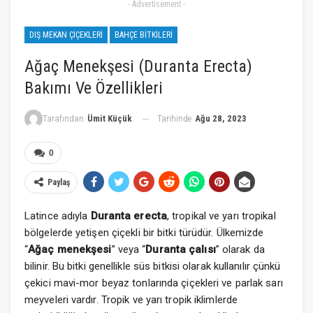
- Advertisement -
DIŞ MEKAN ÇIÇEKLERI
BAHÇE BITKILERI
Ağaç Menekşesi (Duranta Erecta)
Bakımı Ve Özellikleri
Tarihinde
Ağu 28, 2023
Tarafından
Ümit Küçük
0
Paylaş
Latince adıyla
Duranta erecta
, tropikal ve yarı tropikal
bölgelerde yetişen çiçekli bir bitki türüdür. Ülkemizde
“
Ağaç menekşesi
” veya “
Duranta çalısı
” olarak da
bilinir. Bu bitki genellikle süs bitkisi olarak kullanılır çünkü
çekici mavi-mor beyaz tonlarında çiçekleri ve parlak sarı
meyveleri vardır. Tropik ve yarı tropik iklimlerde